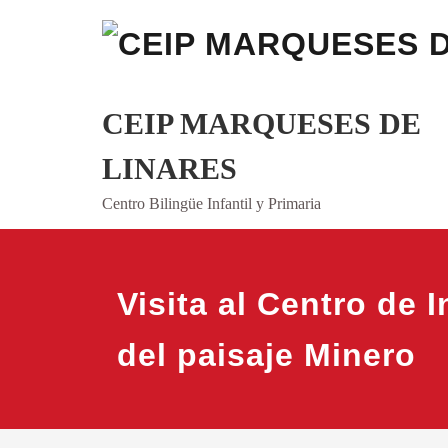
Saltar
al
contenido
CEIP MARQUESES DE
LINARES
Centro Bilingüe Infantil y Primaria
Visita al Centro de 
del paisaje Minero