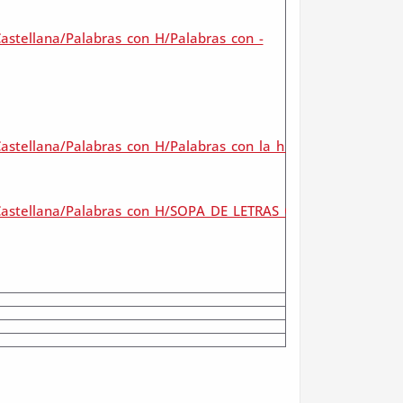
astellana/Palabras_con_H/Palabras_con_-
Castellana/Palabras_con_H/Palabras_con_la_h_do2638625fb
Castellana/Palabras_con_H/SOPA_DE_LETRAS_CON_HIE-,_HUE-