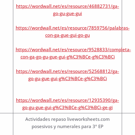
https://wordwall.net/es/resource/46882731/ga-
go-gu-gue-gui
https://wordwall.net/es/resource/7859756/palabras-
con-ga-gue-gui-go-gu
https://wordwall.net/es/resource/9528833/completa-
con-ga-go-gu-gue-gui-g%C3%BCe-g%C3%BCi
https://wordwall.net/es/resource/52568812/ga-
go-gu-gue-gui-g%C3%BCe-g%C3%BCi
https://wordwall.net/es/resource/12935390/ga-
go-gu-gue-gui-g%C3%BCe-g%C3%BCi-ge-gi
Actividades repaso liveworksheets.com
posesivos y numerales para 3º EP