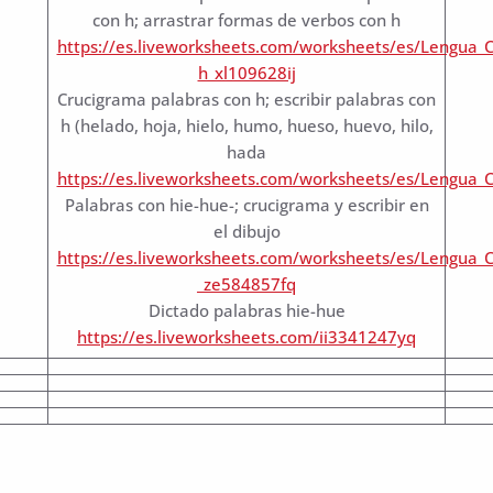
con h; arrastrar formas de verbos con h
https://es.liveworksheets.com/worksheets/es/Lengua_C
h_xl109628ij
Crucigrama palabras con h; escribir palabras con
h (helado, hoja, hielo, humo, hueso, huevo, hilo,
hada
https://es.liveworksheets.com/worksheets/es/Lengua_
Palabras con hie-hue-; crucigrama y escribir en
el dibujo
https://es.liveworksheets.com/worksheets/es/Lengua_
_ze584857fq
Dictado palabras hie-hue
https://es.liveworksheets.com/ii3341247yq