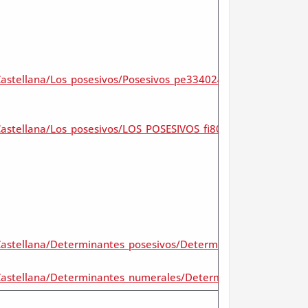
Castellana/Los_posesivos/Posesivos_pe3340245nq
Castellana/Los_posesivos/LOS_POSESIVOS_fi806899dr
_Castellana/Determinantes_posesivos/Determinante_posesivos
_Castellana/Determinantes_numerales/Determinantes_Numera