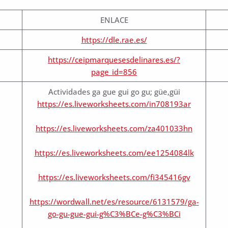
ENLACE
https://dle.rae.es/
https://ceipmarquesesdelinares.es/?
page_id=856
Actividades ga gue gui go gu; güe,güi
https://es.liveworksheets.com/in708193ar
https://es.liveworksheets.com/za401033hn
https://es.liveworksheets.com/ee1254084lk
https://es.liveworksheets.com/fi345416gv
https://wordwall.net/es/resource/6131579/ga-
go-gu-gue-gui-g%C3%BCe-g%C3%BCi